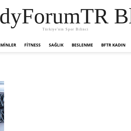
dyForumTR B
Türkiye'nin Spor Bilinci
AMINLER
FITNESS
SAĞLIK
BESLENME
BFTR KADIN