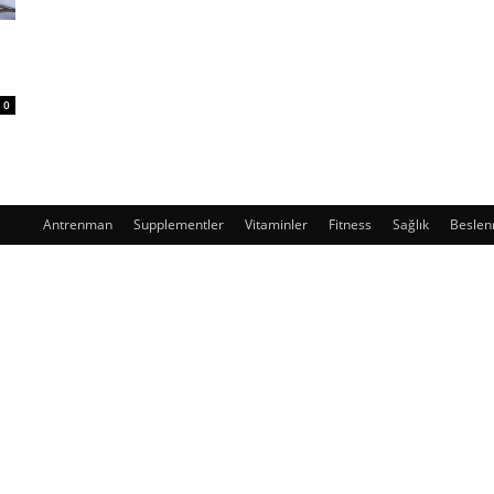
0
Antrenman
Supplementler
Vitaminler
Fitness
Sağlık
Besle