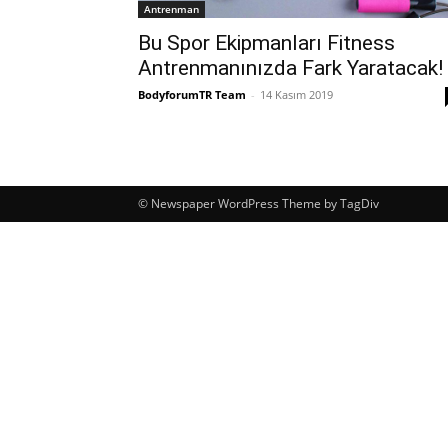
Antrenman
Bu Spor Ekipmanları Fitness
Antrenmanınızda Fark Yaratacak!
BodyforumTR Team
-
14 Kasım 2019
© Newspaper WordPress Theme by TagDiv