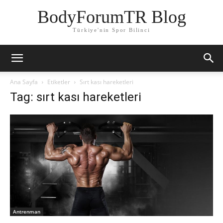
BodyForumTR Blog
Türkiye'nin Spor Bilinci
Ana Sayfa
Etiketler
Sırt kası hareketleri
Tag: sırt kası hareketleri
Antrenman