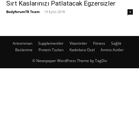
Sırt Kaslarınızı Patlatacak Egzersizler
BodyforumTR Team
-
19 Eylül 2018
0
Antrenman
Supplementler
Vitaminler
Fitness
Sağlık
Beslenme
Protein Tozları
Kadınlara Özel
Amino Asitler
© Newspaper WordPress Theme by TagDiv