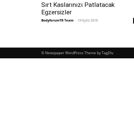
Sırt Kaslarınızı Patlatacak
Egzersizler
BodyforumTR Team
-
19 Eylül 2018
© Newspaper WordPress Theme by TagDiv