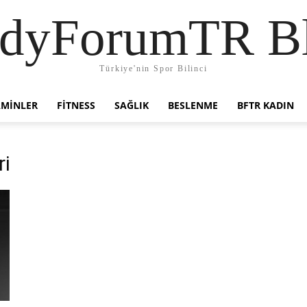
dyForumTR B
Türkiye'nin Spor Bilinci
AMINLER
FITNESS
SAĞLIK
BESLENME
BFTR KADIN
ri