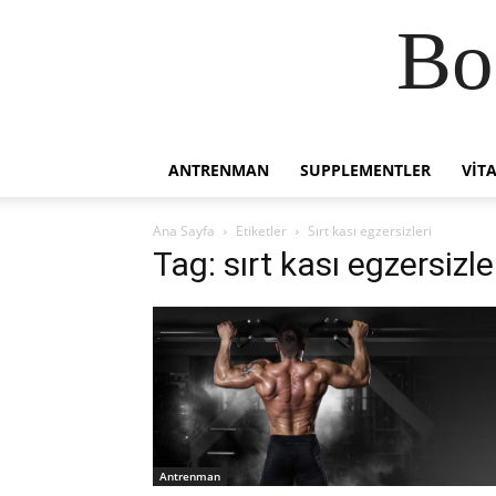
Bo
ANTRENMAN
SUPPLEMENTLER
VIT
Ana Sayfa
Etiketler
Sırt kası egzersizleri
Tag: sırt kası egzersizle
Antrenman