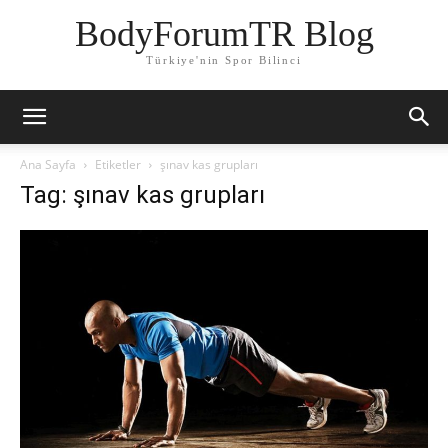
BodyForumTR Blog
Türkiye'nin Spor Bilinci
Ana Sayfa
Etiketler
şınav kas grupları
Tag: şınav kas grupları