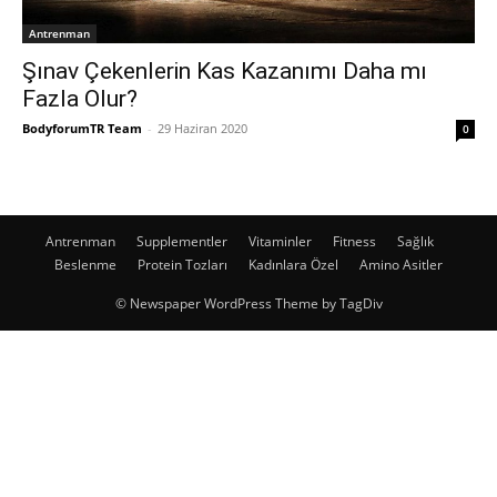
Antrenman
Şınav Çekenlerin Kas Kazanımı Daha mı
Fazla Olur?
BodyforumTR Team
-
29 Haziran 2020
0
Antrenman
Supplementler
Vitaminler
Fitness
Sağlık
Beslenme
Protein Tozları
Kadınlara Özel
Amino Asitler
© Newspaper WordPress Theme by TagDiv