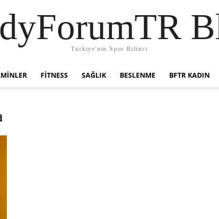
dyForumTR B
Türkiye'nin Spor Bilinci
AMINLER
FITNESS
SAĞLIK
BESLENME
BFTR KADIN
a