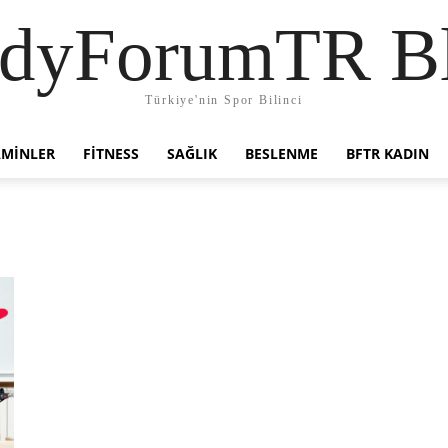
dyForumTR B
Türkiye'nin Spor Bilinci
AMINLER
FITNESS
SAĞLIK
BESLENME
BFTR KADIN