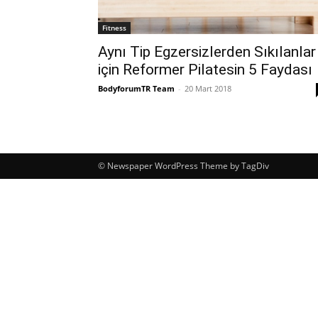
Fitness
Aynı Tip Egzersizlerden Sıkılanlar
için Reformer Pilatesin 5 Faydası
BodyforumTR Team
-
20 Mart 2018
© Newspaper WordPress Theme by TagDiv