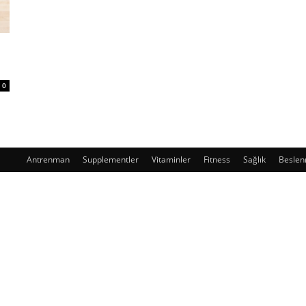
0
Antrenman
Supplementler
Vitaminler
Fitness
Sağlık
Besle