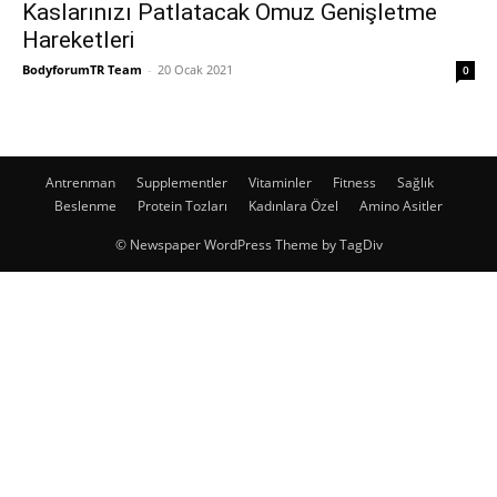
Kaslarınızı Patlatacak Omuz Genişletme
Hareketleri
BodyforumTR Team
-
20 Ocak 2021
0
Antrenman
Supplementler
Vitaminler
Fitness
Sağlık
Beslenme
Protein Tozları
Kadınlara Özel
Amino Asitler
© Newspaper WordPress Theme by TagDiv