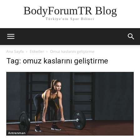
BodyForumTR Blog
Türkiye'nin Spor Bilinci
Ana Sayfa
Etiketler
Omuz kaslarını geliştirme
Tag: omuz kaslarını geliştirme
Antrenman