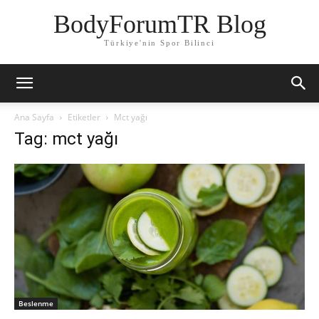
BodyForumTR Blog
Türkiye'nin Spor Bilinci
Ana Sayfa
Etiketler
Mct yağı
Tag: mct yağı
Beslenme