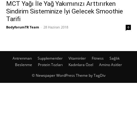
MCT Yağı İle Yağ Yakımınızı Arttırırken
Sindirim Sisteminize İyi Gelecek Smoothie
Tarifi
BodyforumTR Team
-
28 Haziran 2018
0
Antrenman
Supplementler
Vitaminler
Fitness
Sağlık
Beslenme
Protein Tozları
Kadınlara Özel
Amino Asitler
© Newspaper WordPress Theme by TagDiv