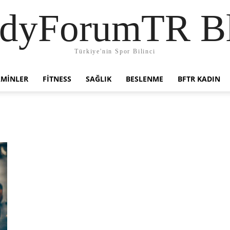
dyForumTR B
Türkiye'nin Spor Bilinci
AMINLER
FITNESS
SAĞLIK
BESLENME
BFTR KADIN