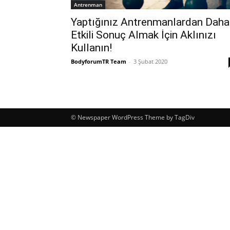
Antrenman
Yaptığınız Antrenmanlardan Daha
Etkili Sonuç Almak İçin Aklınızı
Kullanın!
BodyforumTR Team
-
3 Şubat 2020
© Newspaper WordPress Theme by TagDiv