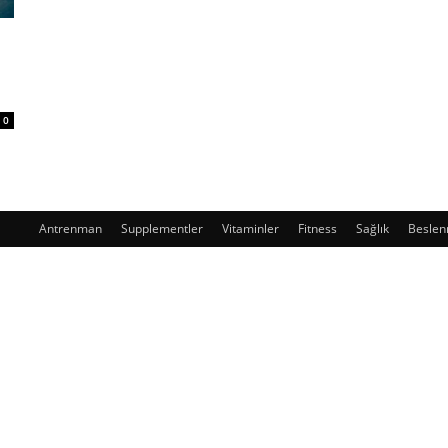
0
Antrenman
Supplementler
Vitaminler
Fitness
Sağlık
Besle