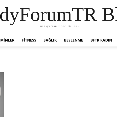
dyForumTR B
Türkiye'nin Spor Bilinci
AMINLER
FITNESS
SAĞLIK
BESLENME
BFTR KADIN