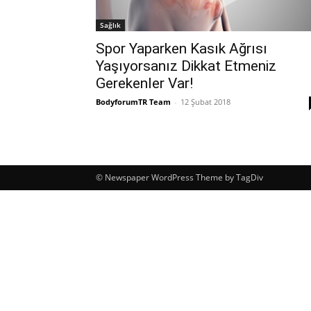
Sağlık
Spor Yaparken Kasık Ağrısı
Yaşıyorsanız Dikkat Etmeniz
Gerekenler Var!
BodyforumTR Team
-
12 Şubat 2018
© Newspaper WordPress Theme by TagDiv