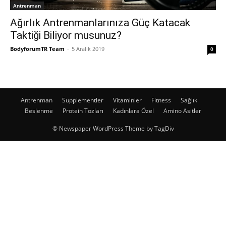
Antrenman
Ağırlık Antrenmanlarınıza Güç Katacak
Taktiği Biliyor musunuz?
BodyforumTR Team
-
5 Aralık 2019
0
Antrenman
Supplementler
Vitaminler
Fitness
Sağlık
Beslenme
Protein Tozları
Kadınlara Özel
Amino Asitler
© Newspaper WordPress Theme by TagDiv