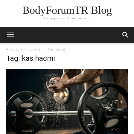
BodyForumTR Blog
Türkiye'nin Spor Bilinci
Ana Sayfa
Etiketler
Kas hacmi
Tag: kas hacmi