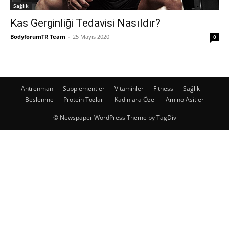
Sağlık
Kas Gerginliği Tedavisi Nasıldır?
BodyforumTR Team
-
25 Mayıs 2020
0
Antrenman
Supplementler
Vitaminler
Fitness
Sağlık
Beslenme
Protein Tozları
Kadınlara Özel
Amino Asitler
© Newspaper WordPress Theme by TagDiv