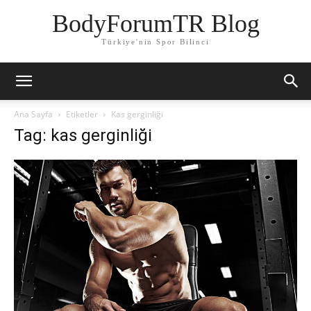
BodyForumTR Blog
Türkiye'nin Spor Bilinci
Ana Sayfa
Etiketler
Kas gerginliği
Tag: kas gerginliği