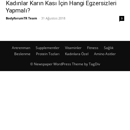
Kadınlar Karın Kası İçin Hangi Egzersizleri
Yapmalı?
BodyforumTR Team
-
31 Ağustos 2018
0
Antrenman
Supplementler
Vitaminler
Fitness
Sağlık
Beslenme
Protein Tozları
Kadınlara Özel
Amino Asitler
© Newspaper WordPress Theme by TagDiv