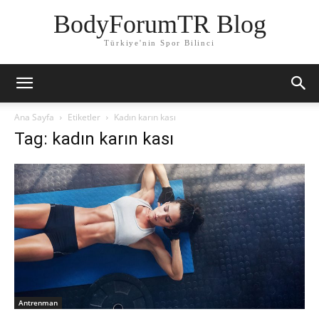
BodyForumTR Blog
Türkiye'nin Spor Bilinci
Ana Sayfa
Etiketler
Kadın karın kası
Tag: kadın karın kası
Antrenman