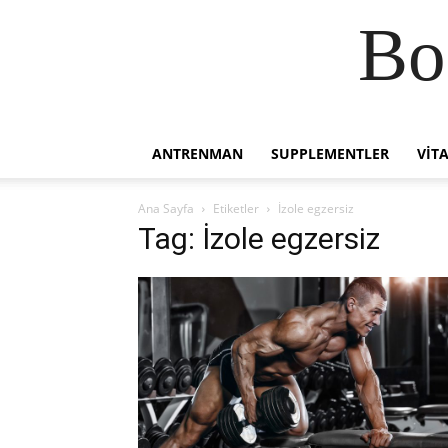
Bo
ANTRENMAN
SUPPLEMENTLER
VIT
Ana Sayfa
Etiketler
İzole egzersiz
Tag: İzole egzersiz