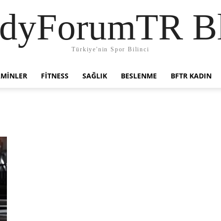
dyForumTR B
Türkiye'nin Spor Bilinci
AMINLER
FITNESS
SAĞLIK
BESLENME
BFTR KADIN