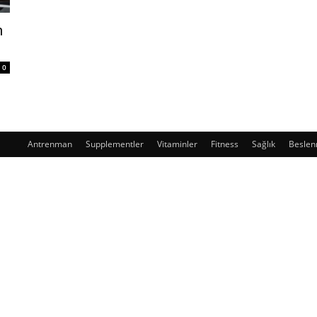
n
0
Antrenman
Supplementler
Vitaminler
Fitness
Sağlık
Besle