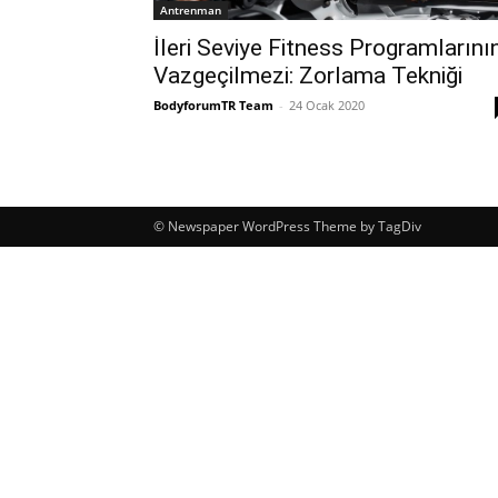
Antrenman
İleri Seviye Fitness Programlarını
Vazgeçilmezi: Zorlama Tekniği
BodyforumTR Team
-
24 Ocak 2020
© Newspaper WordPress Theme by TagDiv