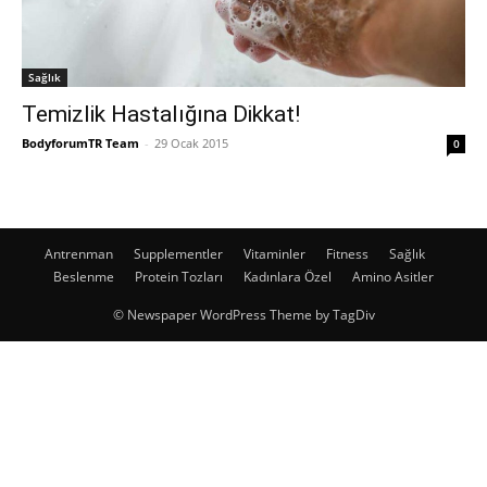
Sağlık
Temizlik Hastalığına Dikkat!
BodyforumTR Team
-
29 Ocak 2015
0
Antrenman
Supplementler
Vitaminler
Fitness
Sağlık
Beslenme
Protein Tozları
Kadınlara Özel
Amino Asitler
© Newspaper WordPress Theme by TagDiv