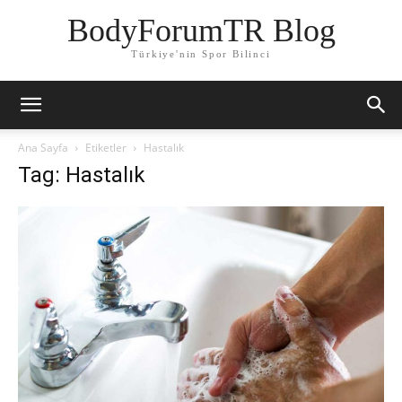
BodyForumTR Blog
Türkiye'nin Spor Bilinci
Ana Sayfa
Etiketler
Hastalık
Tag: Hastalık