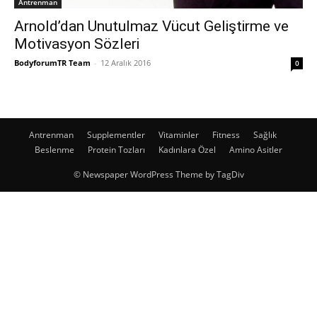
Antrenman
Arnold’dan Unutulmaz Vücut Geliştirme ve
Motivasyon Sözleri
BodyforumTR Team
-
12 Aralık 2016
0
Antrenman
Supplementler
Vitaminler
Fitness
Sağlık
Beslenme
Protein Tozları
Kadınlara Özel
Amino Asitler
© Newspaper WordPress Theme by TagDiv