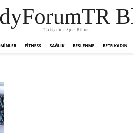
dyForumTR B
Türkiye'nin Spor Bilinci
AMINLER
FITNESS
SAĞLIK
BESLENME
BFTR KADIN