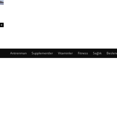
0
Antrenman
Supplementler
Vitaminler
Fitness
Sağlık
Besle