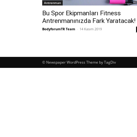
Antrenman
Bu Spor Ekipmanları Fitness
Antrenmanınızda Fark Yaratacak!
BodyforumTR Team
-
14 Kasım 2019
© Newspaper WordPress Theme by TagDiv