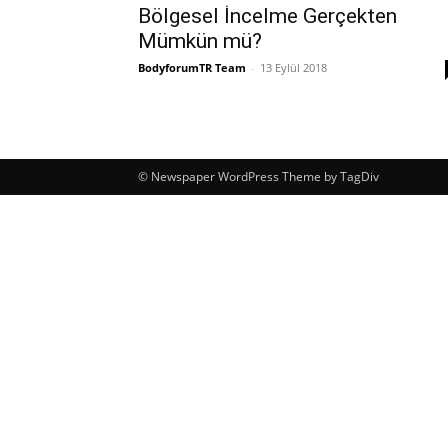
Bölgesel İncelme Gerçekten
Mümkün mü?
BodyforumTR Team
-
13 Eylül 2018
© Newspaper WordPress Theme by TagDiv