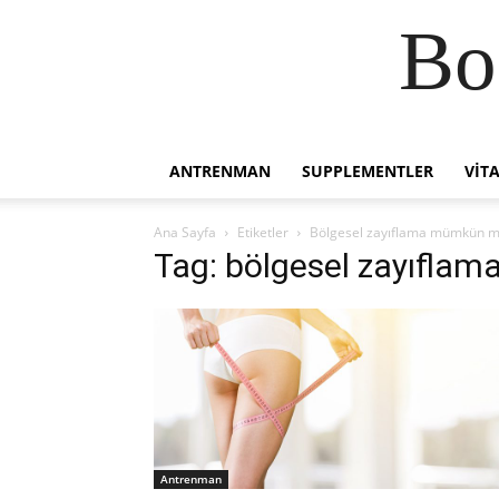
Bo
ANTRENMAN
SUPPLEMENTLER
VIT
Ana Sayfa
Etiketler
Bölgesel zayıflama mümkün 
Tag: bölgesel zayıfl
Antrenman