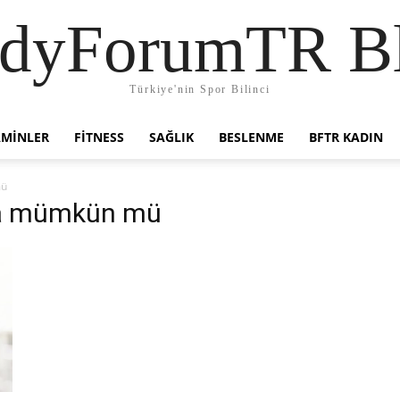
dyForumTR B
Türkiye'nin Spor Bilinci
AMINLER
FITNESS
SAĞLIK
BESLENME
BFTR KADIN
mü
ama mümkün mü