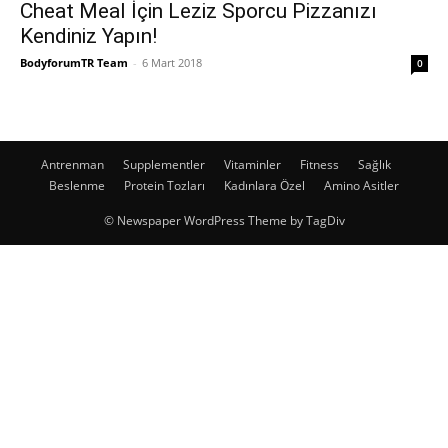
Cheat Meal İçin Leziz Sporcu Pizzanızı
Kendiniz Yapın!
BodyforumTR Team
-
6 Mart 2018
0
Antrenman
Supplementler
Vitaminler
Fitness
Sağlık
Beslenme
Protein Tozları
Kadınlara Özel
Amino Asitler
© Newspaper WordPress Theme by TagDiv