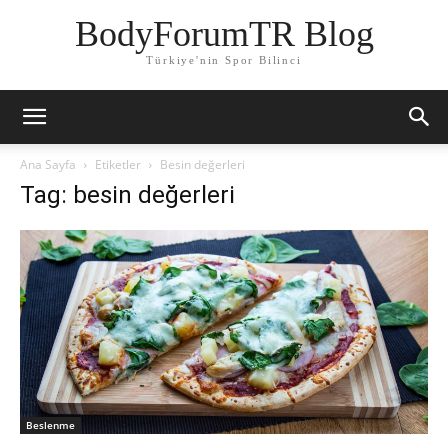
BodyForumTR Blog
Türkiye'nin Spor Bilinci
Ana Sayfa
Etiketler
Besin değerleri
Tag: besin değerleri
Beslenme