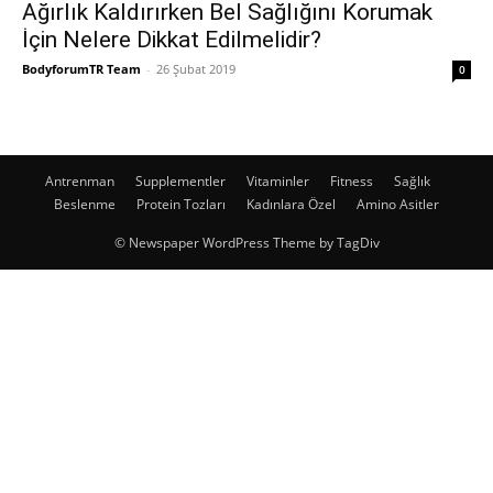
Ağırlık Kaldırırken Bel Sağlığını Korumak
İçin Nelere Dikkat Edilmelidir?
BodyforumTR Team
-
26 Şubat 2019
0
Antrenman
Supplementler
Vitaminler
Fitness
Sağlık
Beslenme
Protein Tozları
Kadınlara Özel
Amino Asitler
© Newspaper WordPress Theme by TagDiv