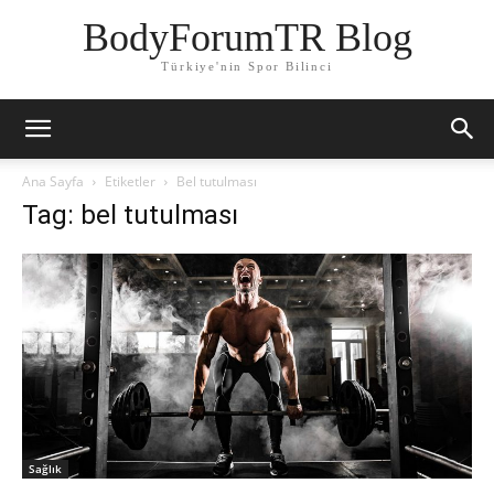
BodyForumTR Blog
Türkiye'nin Spor Bilinci
Ana Sayfa
Etiketler
Bel tutulması
Tag: bel tutulması
Sağlık