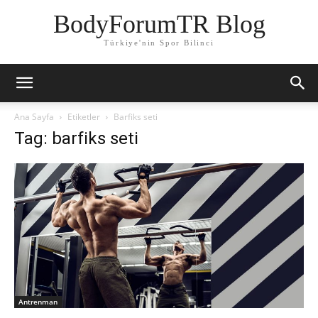
BodyForumTR Blog
Türkiye'nin Spor Bilinci
Ana Sayfa
Etiketler
Barfiks seti
Tag: barfiks seti
Antrenman