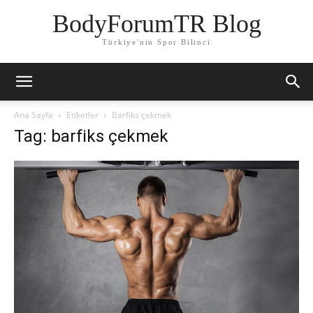
BodyForumTR Blog
Türkiye'nin Spor Bilinci
Ana Sayfa
Etiketler
Barfiks çekmek
Tag: barfiks çekmek