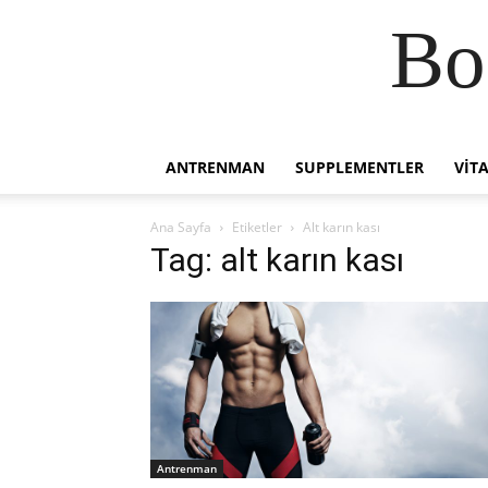
Bo
ANTRENMAN
SUPPLEMENTLER
VIT
Ana Sayfa
Etiketler
Alt karın kası
Tag: alt karın kası
Antrenman