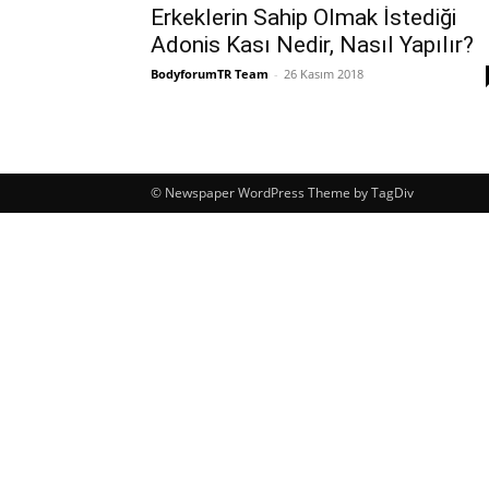
Erkeklerin Sahip Olmak İstediği
Adonis Kası Nedir, Nasıl Yapılır?
BodyforumTR Team
-
26 Kasım 2018
© Newspaper WordPress Theme by TagDiv