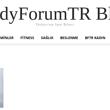
dyForumTR B
Türkiye'nin Spor Bilinci
AMINLER
FITNESS
SAĞLIK
BESLENME
BFTR KADIN