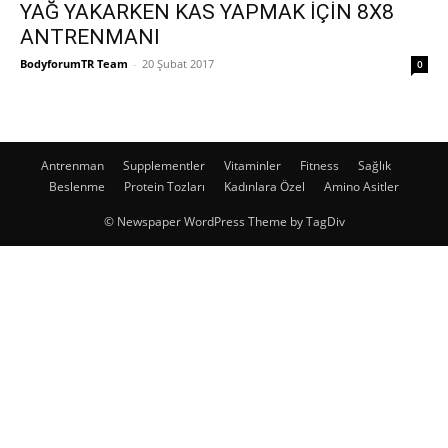
YAĞ YAKARKEN KAS YAPMAK İÇİN 8X8
ANTRENMANI
BodyforumTR Team
-
20 Şubat 2017
0
Antrenman
Supplementler
Vitaminler
Fitness
Sağlık
Beslenme
Protein Tozları
Kadınlara Özel
Amino Asitler
© Newspaper WordPress Theme by TagDiv