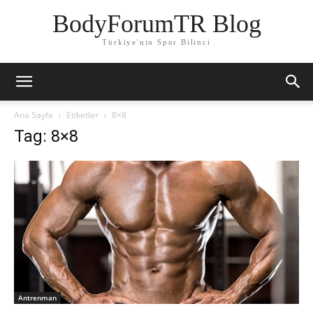
BodyForumTR Blog
Türkiye'nin Spor Bilinci
Ana Sayfa
Etiketler
8×8
Tag: 8×8
Antrenman