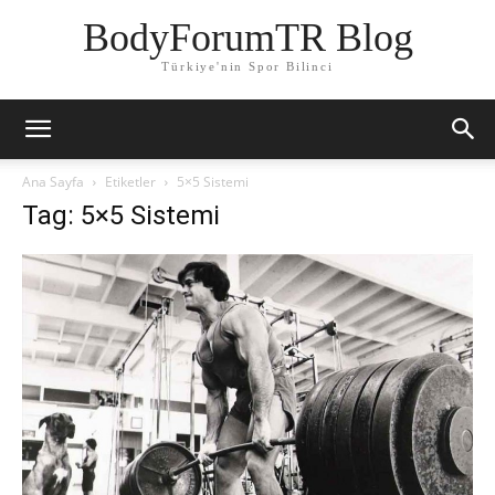
BodyForumTR Blog
Türkiye'nin Spor Bilinci
Ana Sayfa
Etiketler
5×5 Sistemi
Tag: 5×5 Sistemi