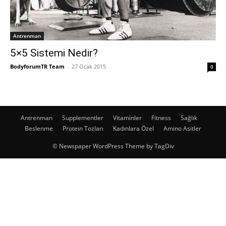
Antrenman
5×5 Sistemi Nedir?
BodyforumTR Team
-
27 Ocak 2015
0
Antrenman
Supplementler
Vitaminler
Fitness
Sağlık
Beslenme
Protein Tozları
Kadınlara Özel
Amino Asitler
© Newspaper WordPress Theme by TagDiv