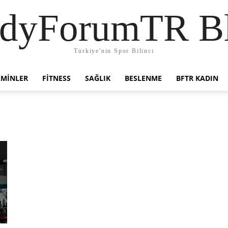
dyForumTR B
Türkiye'nin Spor Bilinci
AMINLER
FITNESS
SAĞLIK
BESLENME
BFTR KADIN