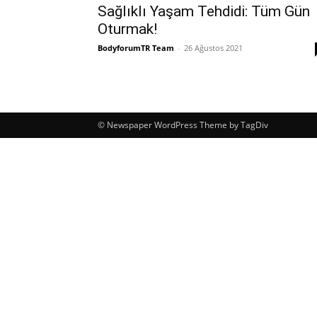
Sağlıklı Yaşam Tehdidi: Tüm Gün
Oturmak!
BodyforumTR Team
-
26 Ağustos 2021
© Newspaper WordPress Theme by TagDiv