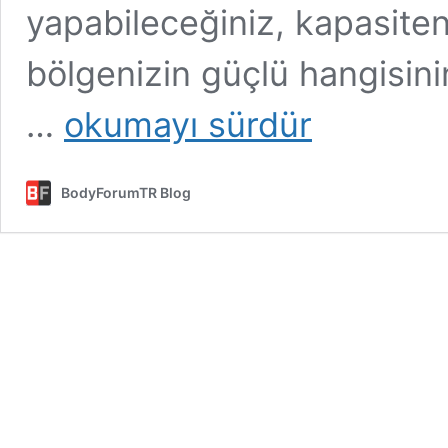
yapabileceğiniz, kapasiten
bölgenizin güçlü hangisinin
Vücut
…
okumayı sürdür
Geliştirmede
Genetiğin
Öneminin
BodyForumTR Blog
Farkında
Mısınız?